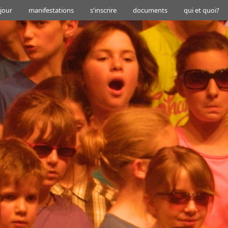
 jour
manifestations
s'inscrire
documents
qui et quoi?