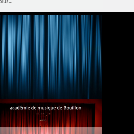
 plus…