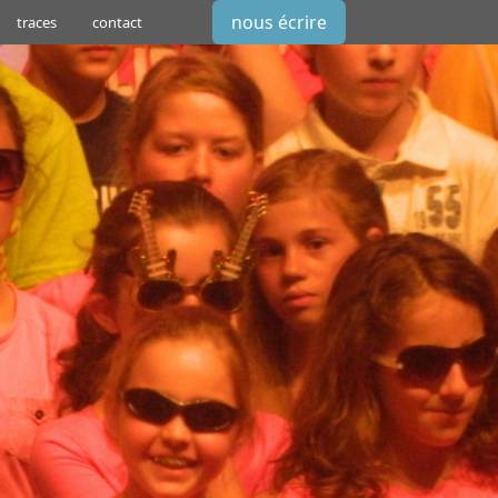
nous écrire
traces
contact